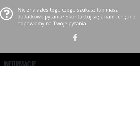
Nie znalazłeś tego czego szukasz lub masz
dodatkowe pytania? Skontaktuj się z nami, chętnie
odpowiemy na Twoje pytania.
INFORMACJE
Polityka prywatności
Polityka cookies
Klauzula informacyjna RODO
Reklamacje
GODZINY OTWARCIA
08:00-17:00 - Poniedziałek
08:00-17:00 - Wtorek
08:00-17:00 - Środa