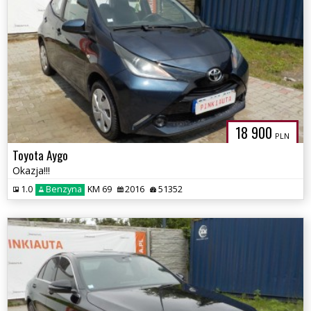
18 900
PLN
Toyota Aygo
Okazja!!!
1.0
Benzyna
KM 69
2016
51352