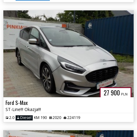
27 900
PLN
Ford S-Max
ST-Line!!! Okazja!!!
2.0
Diesel
KM 190
2020
224119