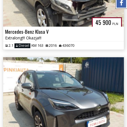
45 900
PLN
Mercedes-Benz Klasa V
Extralong!!! Okazja!!!
2.1
Diesel
KM 163
2016
436070