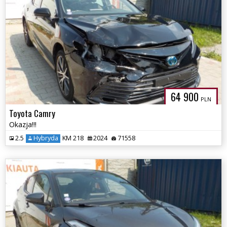
64 900
PLN
Toyota Camry
Okazja!!!
2.5
Hybryda
KM 218
2024
71558