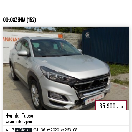
OGŁOSZENIA (152)
35 900
PLN
Hyundai Tucson
4x4!!! Okazja!!!
1.7
Diesel
KM 136
2020
263108