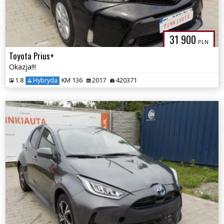
31 900
PLN
Toyota Prius+
Okazja!!!
1.8
Hybryda
KM 136
2017
420371