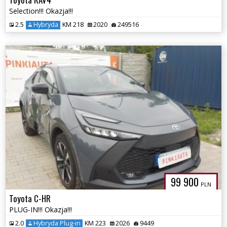
Selection!!! Okazja!!!
2.5
Hybryda
KM 218
2020
249516
99 900
PLN
Toyota C-HR
PLUG-IN!!! Okazja!!!
2.0
Hybryda Plug-in
KM 223
2026
9449