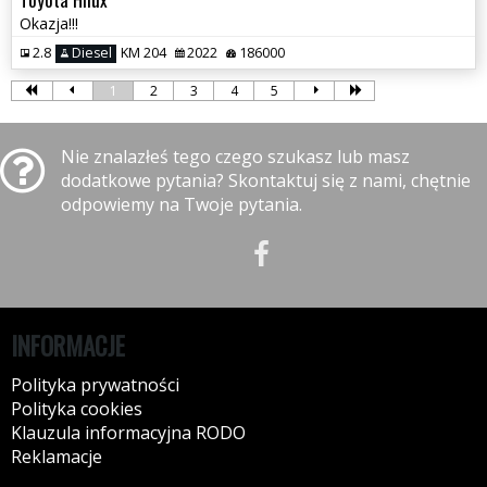
Okazja!!!
2.8
Diesel
KM 204
2022
186000
1
2
3
4
5
Nie znalazłeś tego czego szukasz lub masz
dodatkowe pytania? Skontaktuj się z nami, chętnie
odpowiemy na Twoje pytania.
INFORMACJE
Polityka prywatności
Polityka cookies
Klauzula informacyjna RODO
Reklamacje