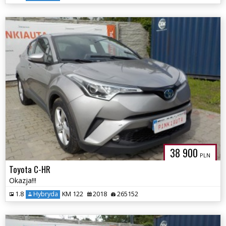
38 900
PLN
Toyota C-HR
Okazja!!!
1.8
Hybryda
KM 122
2018
265152