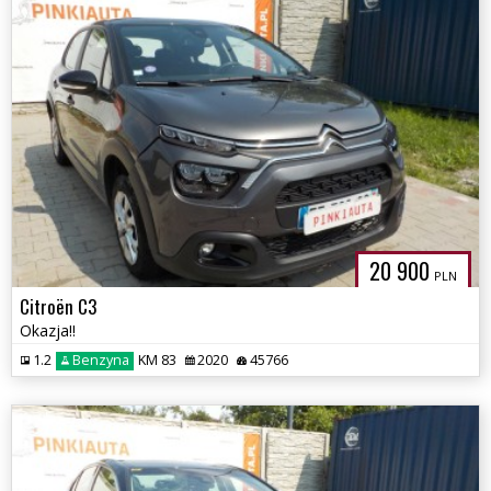
20 900
PLN
Citroën C3
Okazja!!
1.2
Benzyna
KM 83
2020
45766