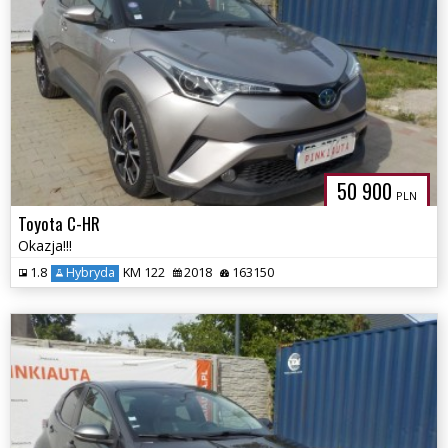
50 900
PLN
Toyota C-HR
Okazja!!!
1.8
Hybryda
KM 122
2018
163150