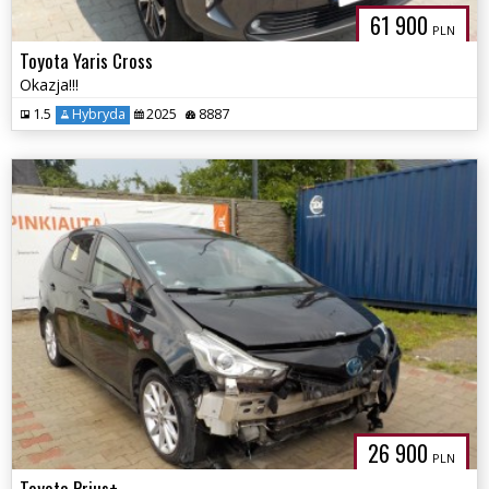
61 900
PLN
Toyota Yaris Cross
Okazja!!!
1.5
Hybryda
2025
8887
26 900
PLN
Toyota Prius+