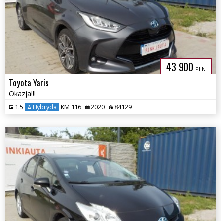
43 900
PLN
Toyota Yaris
Okazja!!!
1.5
Hybryda
KM 116
2020
84129