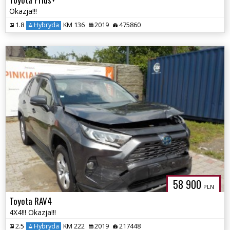
Okazja!!!
1.8
Hybryda
KM 136
2019
475860
58 900
PLN
Toyota RAV4
4X4!!! Okazja!!!
2.5
Hybryda
KM 222
2019
217448