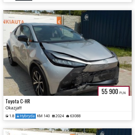
55 900
PLN
Toyota C-HR
Okazja!!!
1.8
Hybryda
KM 140
2024
63088