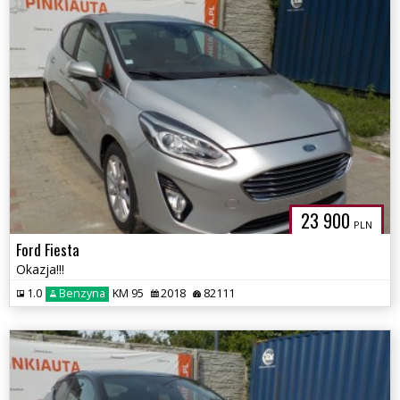
23 900
PLN
Ford Fiesta
Okazja!!!
1.0
Benzyna
KM 95
2018
82111