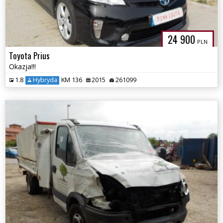
24 900
PLN
Toyota Prius
Okazja!!!
1.8
Hybryda
KM 136
2015
261099