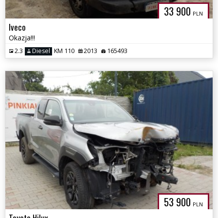
33 900
PLN
Iveco
Okazja!!!
2.3
Diesel
KM 110
2013
165493
53 900
PLN
Toyota Hilux