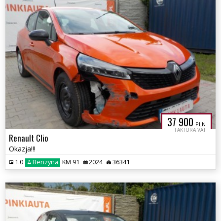
37 900
PLN
FAKTURA VAT
Renault Clio
Okazja!!!
1.0
Benzyna
KM 91
2024
36341