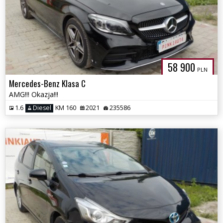
58 900
PLN
Mercedes-Benz Klasa C
AMG!!! Okazja!!!
1.6
Diesel
KM 160
2021
235586