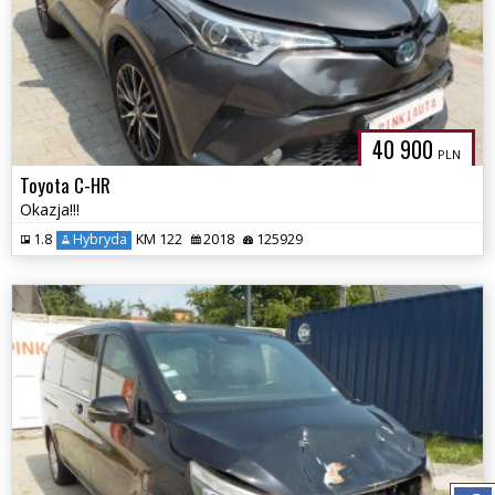
40 900
PLN
Toyota C-HR
Okazja!!!
1.8
Hybryda
KM 122
2018
125929