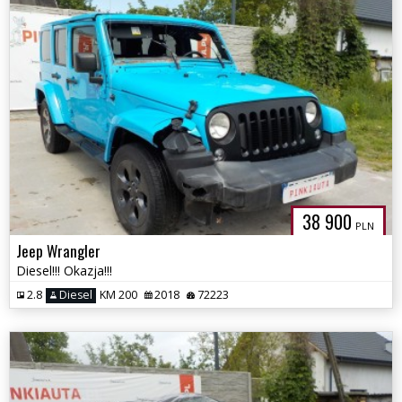
38 900
PLN
Jeep Wrangler
Diesel!!! Okazja!!!
2.8
Diesel
KM 200
2018
72223