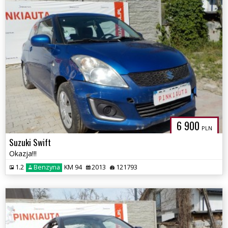
6 900
PLN
Suzuki Swift
Okazja!!!
1.2
Benzyna
KM 94
2013
121793