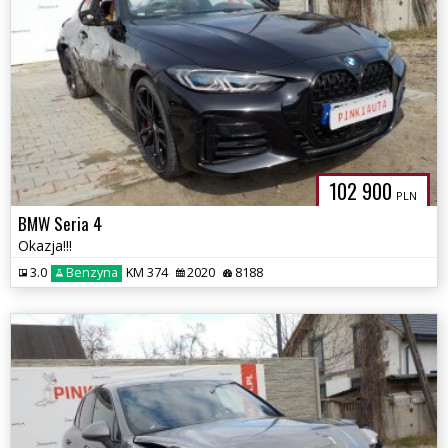
102 900
PLN
BMW Seria 4
Okazja!!!
3.0
Benzyna
KM 374
2020
8188