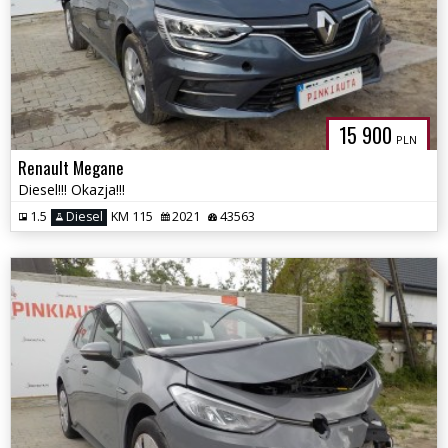
15 900
PLN
Renault Megane
Diesel!!! Okazja!!!
1.5
Diesel
KM 115
2021
43563