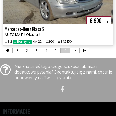
6 900
PLN
Mercedes-Benz Klasa S
AUTOMAT!!! Okazja!!!
3.2
Benzyna
KM 224
2001
312150
2
3
4
5
6
Nie znalazłeś tego czego szukasz lub masz
dodatkowe pytania? Skontaktuj się z nami, chętnie
odpowiemy na Twoje pytania.
INFORMACJE