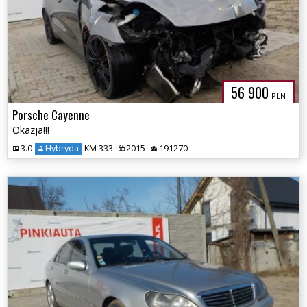
56 900
PLN
Porsche Cayenne
Okazja!!!
3.0
Hybryda
KM 333
2015
191270