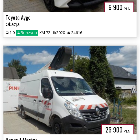
6 900
PLN
Toyota Aygo
Okazja!!!
1.0
Benzyna
KM 72
2020
24616
26 900
PLN
Renault Master