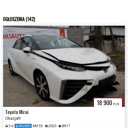
OGŁOSZENIA (142)
18 900
PLN
Toyota Mirai
Okazja!!!
5.6
Wodór
KM 55
2020
8917