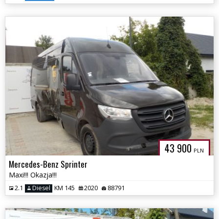
43 900
PLN
Mercedes-Benz Sprinter
Maxi!!! Okazja!!!
2.1
Diesel
KM 145
2020
88791