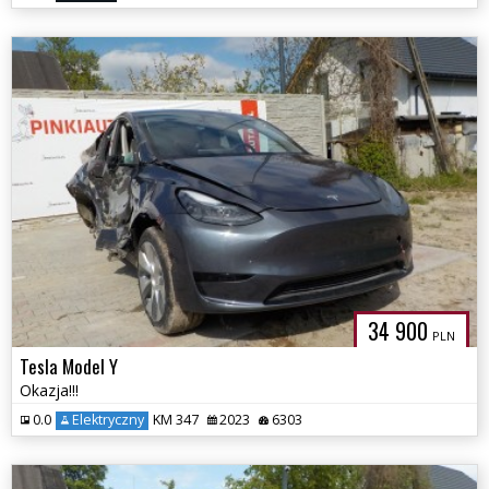
34 900
PLN
Tesla Model Y
Okazja!!!
0.0
Elektryczny
KM 347
2023
6303