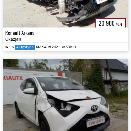
20 900
PLN
Renault Arkana
Okazja!!!
1.6
Hybryda
KM 94
2021
53813