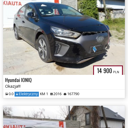
14 900
PLN
Hyundai IONIQ
Okazja!!!
0.0
Elektryczny
KM 1
2016
167790