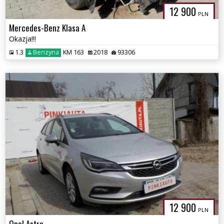
12 900
PLN
Mercedes-Benz Klasa A
Okazja!!!
1.3
Benzyna
KM 163
2018
93306
12 900
PLN
Opel Astra