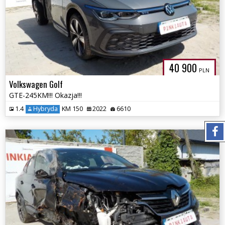
40 900
PLN
Volkswagen Golf
GTE-245KM!!! Okazja!!!
1.4
Hybryda
KM 150
2022
6610