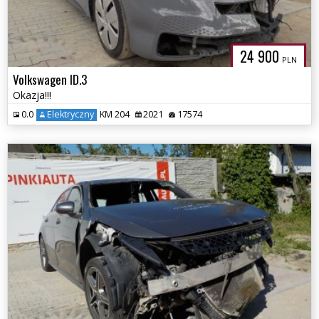
24 900
PLN
Volkswagen ID.3
Okazja!!!
0.0
Elektryczny
KM 204
2021
17574