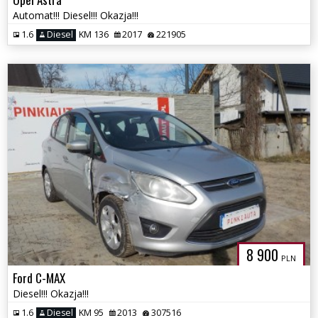
Automat!!! Diesel!!! Okazja!!!
1.6
Diesel
KM 136
2017
221905
8 900
PLN
Ford C-MAX
Diesel!!! Okazja!!!
1.6
Diesel
KM 95
2013
307516