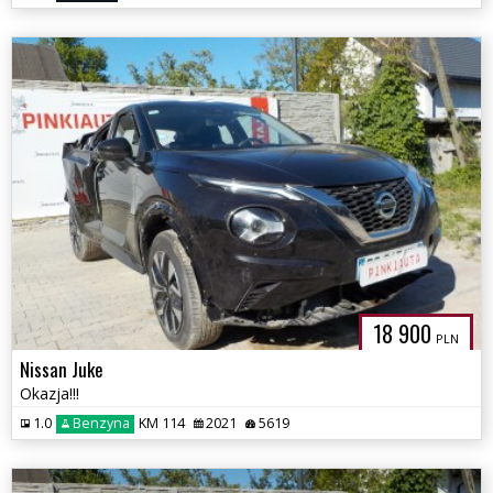
18 900
PLN
Nissan Juke
Okazja!!!
1.0
Benzyna
KM 114
2021
5619