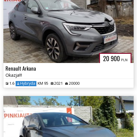
20 900
PLN
Renault Arkana
Okazja!!!
1.6
Hybryda
KM 95
2021
20000