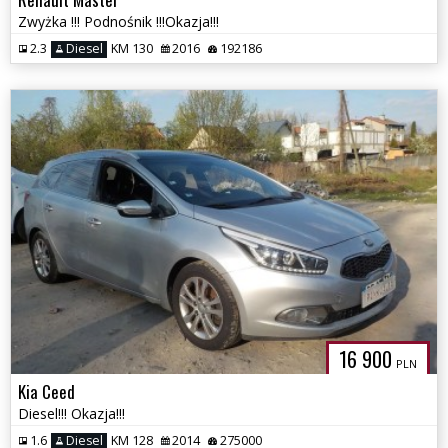
Zwyżka !!! Podnośnik !!!Okazja!!!
2.3
Diesel
KM 130
2016
192186
16 900
PLN
Kia Ceed
Diesel!!! Okazja!!!
1.6
Diesel
KM 128
2014
275000