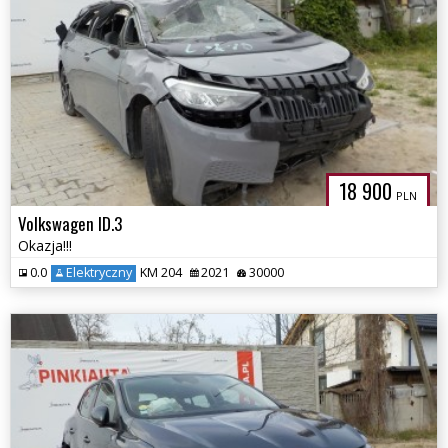
18 900
PLN
Volkswagen ID.3
Okazja!!!
0.0
Elektryczny
KM 204
2021
30000