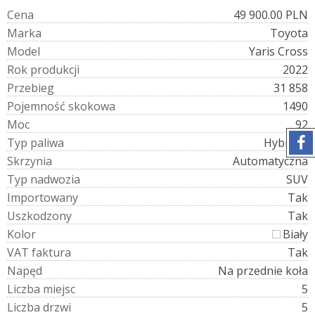
C
e
n
a
49 900.00 PLN
M
a
r
k
a
Toyota
M
o
d
e
l
Yaris Cross
R
o
k
p
r
o
d
u
k
c
j
i
2022
P
r
z
e
b
i
e
g
31 858
P
o
j
e
m
n
o
ś
ć
s
k
o
k
o
w
a
1490
M
o
c
92
T
y
p
p
a
l
i
w
a
Hybryda
S
k
r
z
y
n
i
a
Automatyczna
T
y
p
n
a
d
w
o
z
i
a
SUV
I
m
p
o
r
t
o
w
a
n
y
Tak
U
s
z
k
o
d
z
o
n
y
Tak
K
o
l
o
r
Biały
V
A
T
f
a
k
t
u
r
a
Tak
N
a
p
ę
d
Na przednie koła
L
i
c
z
b
a
m
i
e
j
s
c
5
L
i
c
z
b
a
d
r
z
w
i
5