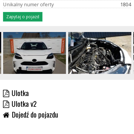
U
n
i
k
a
l
n
y
n
u
m
e
r
o
f
e
r
t
y
1804
Zapytaj o pojazd
Ulotka
Ulotka v2
Dojedź do pojazdu