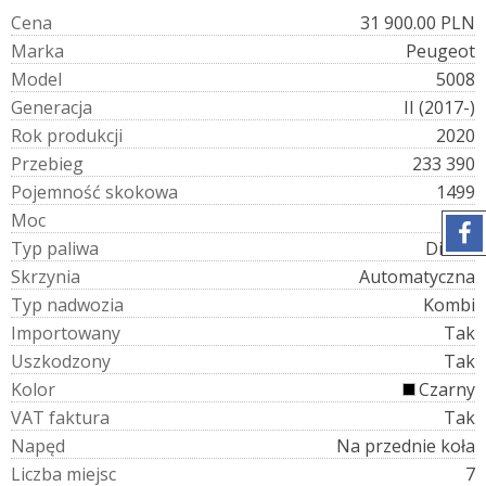
C
e
n
a
31 900.00 PLN
M
a
r
k
a
Peugeot
M
o
d
e
l
5008
G
e
n
e
r
a
c
j
a
II (2017-)
R
o
k
p
r
o
d
u
k
c
j
i
2020
P
r
z
e
b
i
e
g
233 390
P
o
j
e
m
n
o
ś
ć
s
k
o
k
o
w
a
1499
M
o
c
131
T
y
p
p
a
l
i
w
a
Diesel
S
k
r
z
y
n
i
a
Automatyczna
T
y
p
n
a
d
w
o
z
i
a
Kombi
I
m
p
o
r
t
o
w
a
n
y
Tak
U
s
z
k
o
d
z
o
n
y
Tak
K
o
l
o
r
Czarny
V
A
T
f
a
k
t
u
r
a
Tak
N
a
p
ę
d
Na przednie koła
L
i
c
z
b
a
m
i
e
j
s
c
7