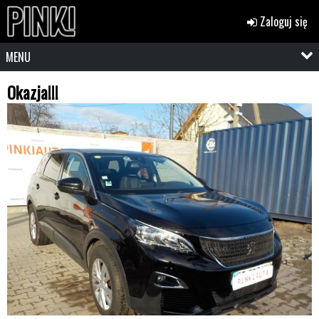
Zaloguj się
MENU
Okazja!!!