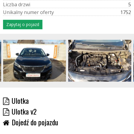
L
i
c
z
b
a
d
r
z
w
i
5
U
n
i
k
a
l
n
y
n
u
m
e
r
o
f
e
r
t
y
1752
Zapytaj o pojazd
Ulotka
Ulotka v2
Dojedź do pojazdu