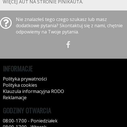
WIĘCEJ AUT NA STRONIE PINIKAUTA.
Nie znalazłeś tego czego szukasz lub masz
dodatkowe pytania? Skontaktuj się z nami, chętnie
odpowiemy na Twoje pytania.
INFORMACJE
Polityka prywatności
Polityka cookies
Klauzula informacyjna RODO
Reklamacje
GODZINY OTWARCIA
08:00-17:00 - Poniedziałek
08:00-17:00 - Wtorek