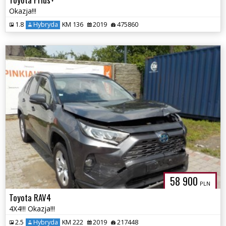
Okazja!!!
1.8
Hybryda
KM 136
2019
475860
58 900
PLN
Toyota RAV4
4X4!!! Okazja!!!
2.5
Hybryda
KM 222
2019
217448