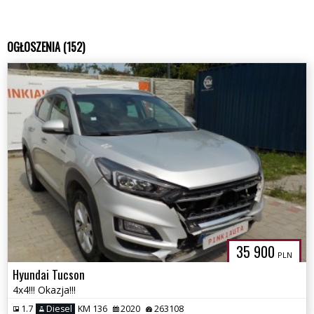
OGŁOSZENIA (152)
35 900
PLN
Hyundai Tucson
4x4!!! Okazja!!!
1.7
Diesel
KM 136
2020
263108