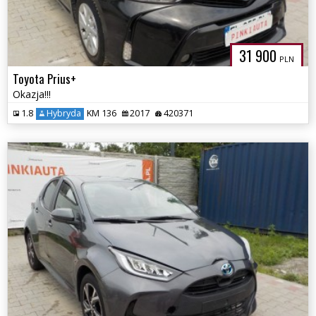
31 900
PLN
Toyota Prius+
Okazja!!!
1.8
Hybryda
KM 136
2017
420371