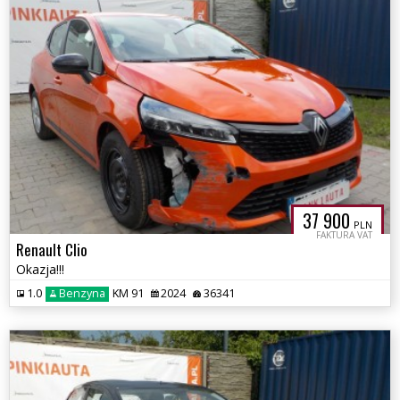
37 900
PLN
FAKTURA VAT
Renault Clio
Okazja!!!
1.0
Benzyna
KM 91
2024
36341