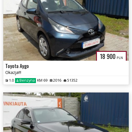
18 900
PLN
Toyota Aygo
Okazja!!!
1.0
Benzyna
KM 69
2016
51352