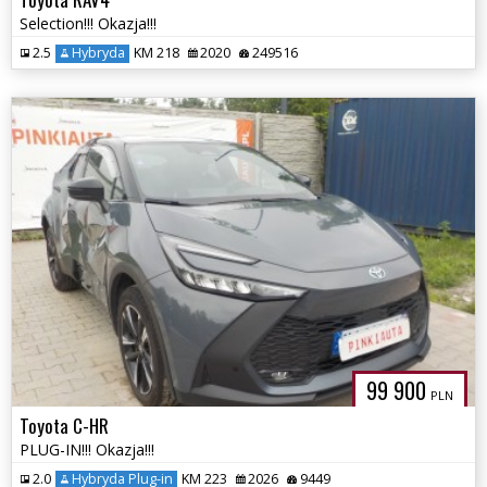
Selection!!! Okazja!!!
2.5
Hybryda
KM 218
2020
249516
99 900
PLN
Toyota C-HR
PLUG-IN!!! Okazja!!!
2.0
Hybryda Plug-in
KM 223
2026
9449