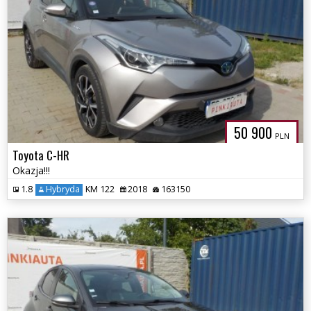
50 900
PLN
Toyota C-HR
Okazja!!!
1.8
Hybryda
KM 122
2018
163150