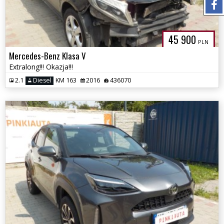
45 900
PLN
Mercedes-Benz Klasa V
Extralong!!! Okazja!!!
2.1
Diesel
KM 163
2016
436070