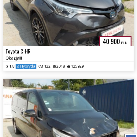
40 900
PLN
Toyota C-HR
Okazja!!!
1.8
Hybryda
KM 122
2018
125929