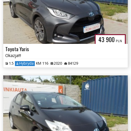
43 900
PLN
Toyota Yaris
Okazja!!!
1.5
Hybryda
KM 116
2020
84129