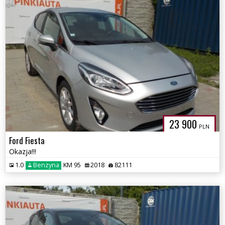
23 900
PLN
Ford Fiesta
Okazja!!!
1.0
Benzyna
KM 95
2018
82111