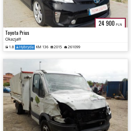
24 900
PLN
Toyota Prius
Okazja!!!
1.8
Hybryda
KM 136
2015
261099