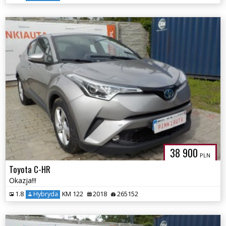
38 900
PLN
Toyota C-HR
Okazja!!!
1.8
Hybryda
KM 122
2018
265152