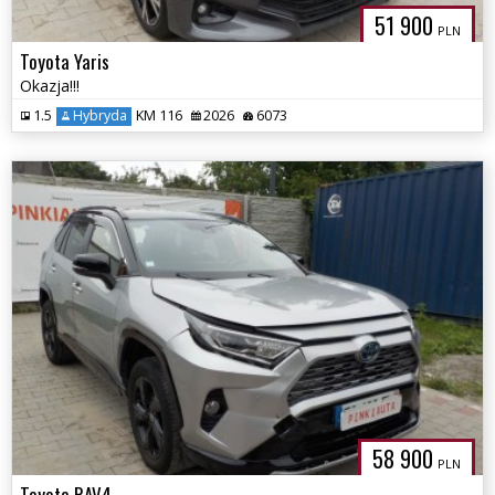
51 900
PLN
Toyota Yaris
Okazja!!!
1.5
Hybryda
KM 116
2026
6073
58 900
PLN
Toyota RAV4