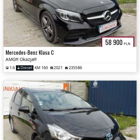
58 900
PLN
Mercedes-Benz Klasa C
AMG!!! Okazja!!!
1.6
Diesel
KM 160
2021
235586