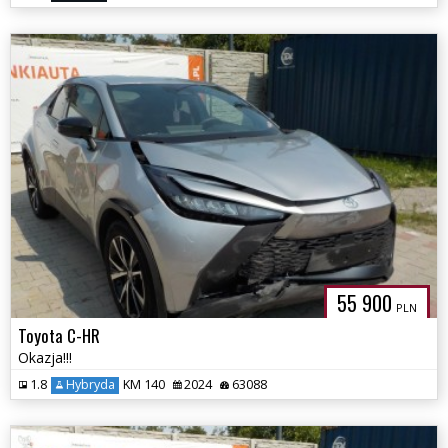
55 900
PLN
Toyota C-HR
Okazja!!!
1.8
Hybryda
KM 140
2024
63088