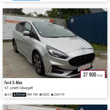
27 900
PLN
Ford S-Max
ST-Line!!! Okazja!!!
2.0
Diesel
KM 190
2020
224119