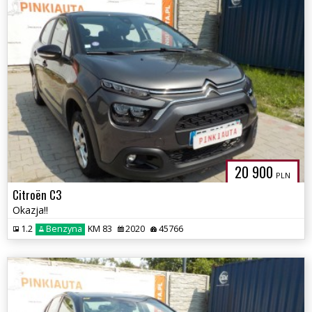
20 900
PLN
Citroën C3
Okazja!!
1.2
Benzyna
KM 83
2020
45766