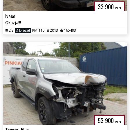
33 900
PLN
Iveco
Okazja!!!
2.3
Diesel
KM 110
2013
165493
53 900
PLN
Toyota Hilux