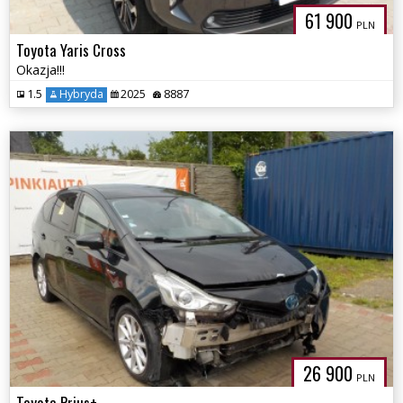
61 900
PLN
Toyota Yaris Cross
Okazja!!!
1.5
Hybryda
2025
8887
26 900
PLN
Toyota Prius+