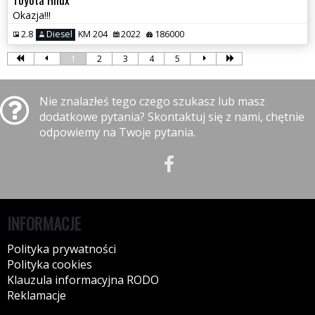
Okazja!!!
2.8
Diesel
KM 204
2022
186000
1
2
3
4
5
Nie znalazłeś tego czego szukasz lub masz
dodatkowe pytania? Skontaktuj się z nami, chętnie
odpowiemy na Twoje pytania.
INFORMACJE
Polityka prywatności
Polityka cookies
Klauzula informacyjna RODO
Reklamacje