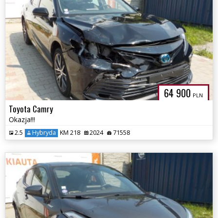
64 900
PLN
Toyota Camry
Okazja!!!
2.5
Hybryda
KM 218
2024
71558