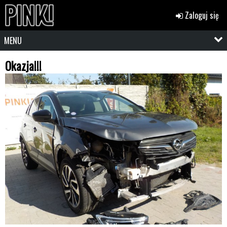
Zaloguj się
MENU
Okazja!!!