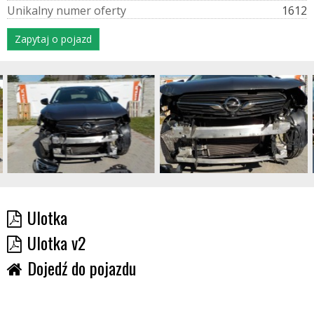
U
n
i
k
a
l
n
y
n
u
m
e
r
o
f
e
r
t
y
1612
Zapytaj o pojazd
Ulotka
Ulotka v2
Dojedź do pojazdu