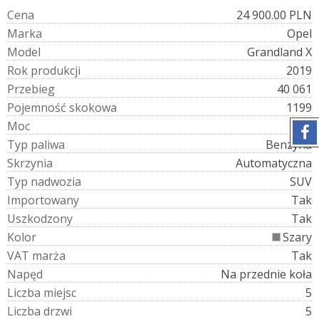
C
e
n
a
24 900.00 PLN
M
a
r
k
a
Opel
M
o
d
e
l
Grandland X
R
o
k
p
r
o
d
u
k
c
j
i
2019
P
r
z
e
b
i
e
g
40 061
P
o
j
e
m
n
o
ś
ć
s
k
o
k
o
w
a
1199
M
o
c
130
T
y
p
p
a
l
i
w
a
Benzyna
S
k
r
z
y
n
i
a
Automatyczna
T
y
p
n
a
d
w
o
z
i
a
SUV
I
m
p
o
r
t
o
w
a
n
y
Tak
U
s
z
k
o
d
z
o
n
y
Tak
K
o
l
o
r
Szary
V
A
T
m
a
r
ż
a
Tak
N
a
p
ę
d
Na przednie koła
L
i
c
z
b
a
m
i
e
j
s
c
5
L
i
c
z
b
a
d
r
z
w
i
5