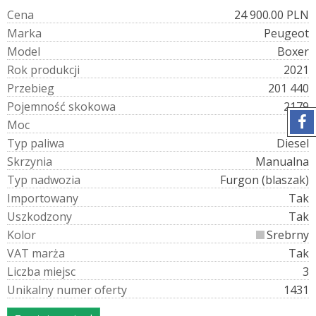
C
e
n
a
24 900.00 PLN
M
a
r
k
a
Peugeot
M
o
d
e
l
Boxer
R
o
k
p
r
o
d
u
k
c
j
i
2021
P
r
z
e
b
i
e
g
201 440
P
o
j
e
m
n
o
ś
ć
s
k
o
k
o
w
a
2179
M
o
c
165
T
y
p
p
a
l
i
w
a
Diesel
S
k
r
z
y
n
i
a
Manualna
T
y
p
n
a
d
w
o
z
i
a
Furgon (blaszak)
I
m
p
o
r
t
o
w
a
n
y
Tak
U
s
z
k
o
d
z
o
n
y
Tak
K
o
l
o
r
Srebrny
V
A
T
m
a
r
ż
a
Tak
L
i
c
z
b
a
m
i
e
j
s
c
3
U
n
i
k
a
l
n
y
n
u
m
e
r
o
f
e
r
t
y
1431