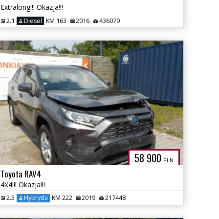
Extralong!!! Okazja!!!
2.1
Diesel
KM 163
2016
436070
58 900
PLN
Toyota RAV4
4X4!!! Okazja!!!
2.5
Hybryda
KM 222
2019
217448