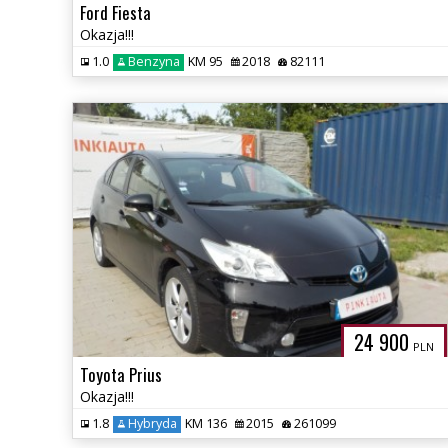
Ford Fiesta
Okazja!!!
1.0
Benzyna
KM 95
2018
82111
24 900
PLN
Toyota Prius
Okazja!!!
1.8
Hybryda
KM 136
2015
261099