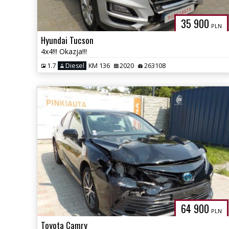
35 900
PLN
Hyundai Tucson
4x4!!! Okazja!!!
1.7
Diesel
KM 136
2020
263108
64 900
PLN
Toyota Camry