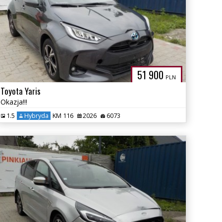
51 900
PLN
Toyota Yaris
Okazja!!!
1.5
Hybryda
KM 116
2026
6073