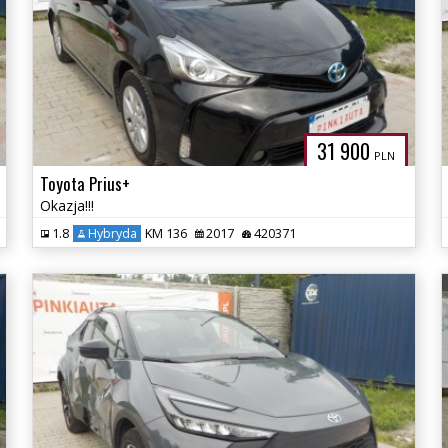
31 900
PLN
Toyota Prius+
Okazja!!!
1.8
Hybryda
KM 136
2017
420371