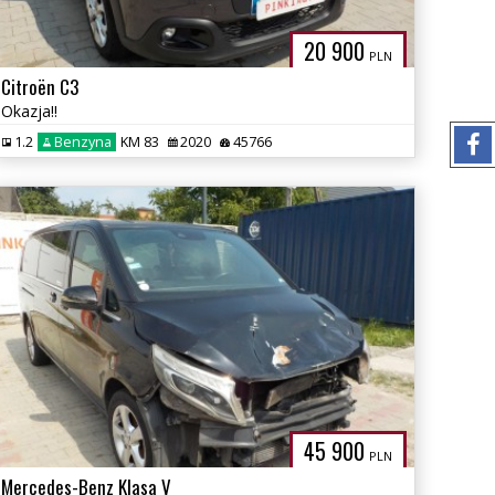
20 900
PLN
Citroën C3
Okazja!!
1.2
Benzyna
KM 83
2020
45766
45 900
PLN
Mercedes-Benz Klasa V