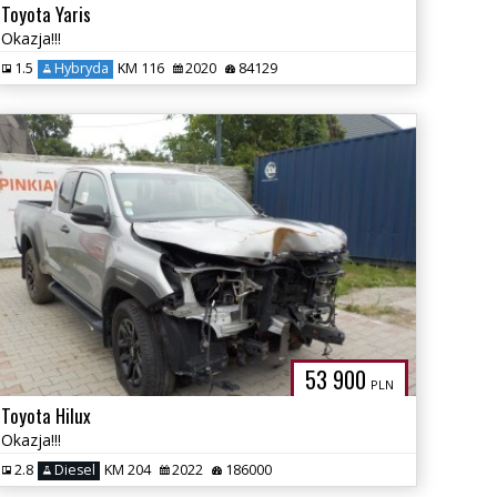
Toyota Yaris
Okazja!!!
1.5
Hybryda
KM 116
2020
84129
53 900
PLN
Toyota Hilux
Okazja!!!
2.8
Diesel
KM 204
2022
186000