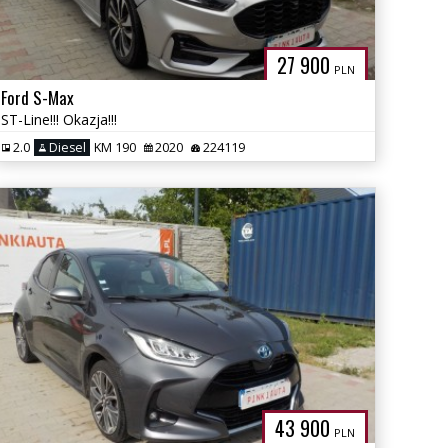
27 900
PLN
Ford S-Max
ST-Line!!! Okazja!!!
2.0
Diesel
KM 190
2020
224119
43 900
PLN