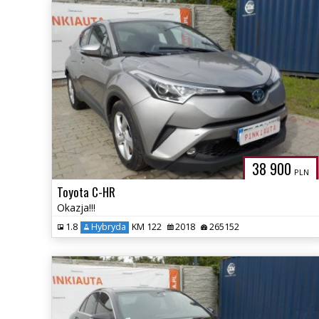
38 900
PLN
Toyota C-HR
Okazja!!!
1.8
Hybryda
KM 122
2018
265152