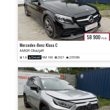
58 900
PLN
Mercedes-Benz Klasa C
AMG!!! Okazja!!!
1.6
Diesel
KM 160
2021
235586