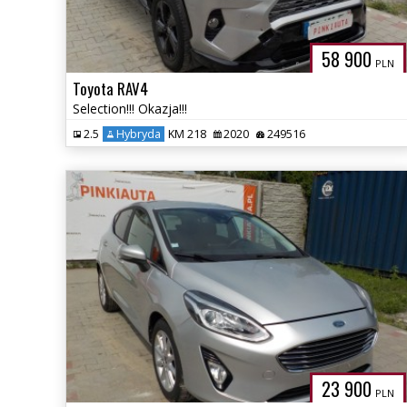
58 900
PLN
Toyota RAV4
Selection!!! Okazja!!!
2.5
Hybryda
KM 218
2020
249516
23 900
PLN