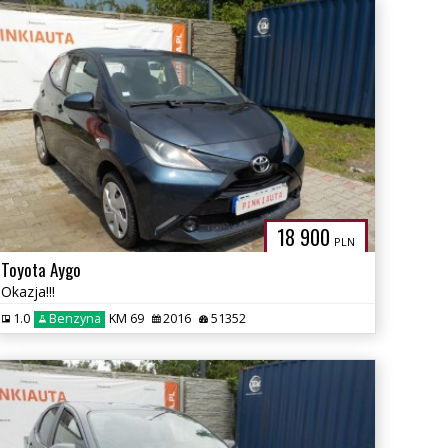
18 900
PLN
Toyota Aygo
Okazja!!!
1.0
Benzyna
KM 69
2016
51352