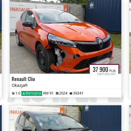
37 900
PLN
FAKTURA VAT
Renault Clio
Okazja!!!
1.0
Benzyna
KM 91
2024
36341