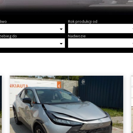
liwo
Rok produkcji od
zebieg do
Nadwozie