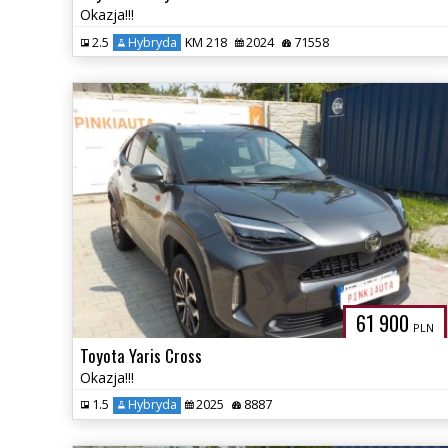
Okazja!!!
2.5
Hybryda
KM 218
2024
71558
61 900
PLN
Toyota Yaris Cross
Okazja!!!
1.5
Hybryda
2025
8887