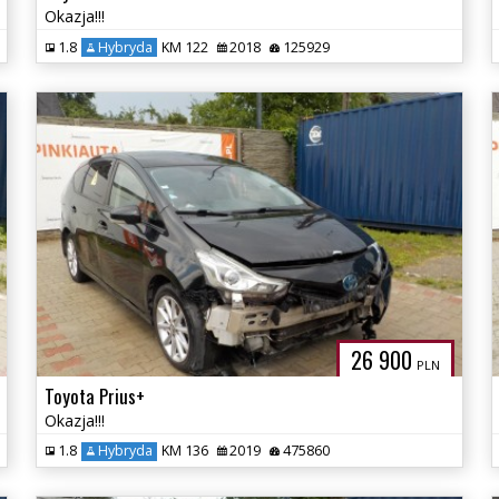
Okazja!!!
1.8
Hybryda
KM 122
2018
125929
26 900
PLN
Toyota Prius+
Okazja!!!
1.8
Hybryda
KM 136
2019
475860