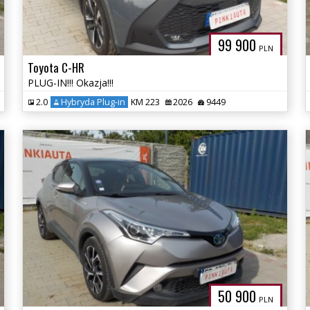
99 900
PLN
Toyota C-HR
PLUG-IN!!! Okazja!!!
2.0
Hybryda Plug-in
KM 223
2026
9449
50 900
PLN