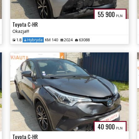
55 900
PLN
Toyota C-HR
Okazja!!!
1.8
Hybryda
KM 140
2024
63088
40 900
PLN
Toyota C-HR