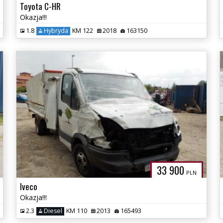
Toyota C-HR
Okazja!!!
1.8
Hybryda
KM 122
2018
163150
33 900
PLN
Iveco
Okazja!!!
2.3
Diesel
KM 110
2013
165493