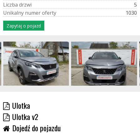
L
i
c
z
b
a
d
r
z
w
i
5
U
n
i
k
a
l
n
y
n
u
m
e
r
o
f
e
r
t
y
1030
Zapytaj o pojazd
Ulotka
Ulotka v2
Dojedź do pojazdu