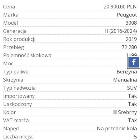
C
e
n
a
20 900.00 PLN
M
a
r
k
a
Peugeot
M
o
d
e
l
3008
G
e
n
e
r
a
c
j
a
II (2016-2024)
R
o
k
p
r
o
d
u
k
c
j
i
2019
P
r
z
e
b
i
e
g
72 280
P
o
j
e
m
n
o
ś
ć
s
k
o
k
o
w
a
1199
M
o
c
130
T
y
p
p
a
l
i
w
a
Benzyna
S
k
r
z
y
n
i
a
Manualna
T
y
p
n
a
d
w
o
z
i
a
SUV
I
m
p
o
r
t
o
w
a
n
y
Tak
U
s
z
k
o
d
z
o
n
y
Tak
K
o
l
o
r
Srebrny
V
A
T
m
a
r
ż
a
Tak
N
a
p
ę
d
Na przednie koła
L
i
c
z
b
a
m
i
e
j
s
c
5